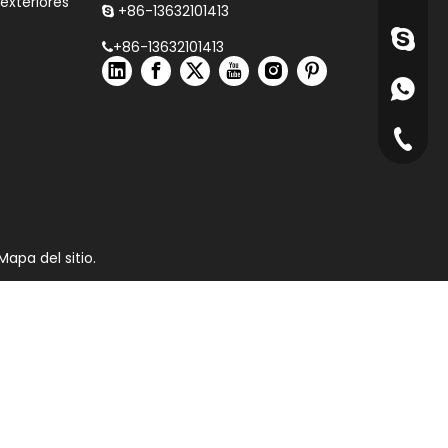
 exteriores
+86-13632101413

+86-136
+86-13632101413

+861363
+86-136
Mapa del sitio
.