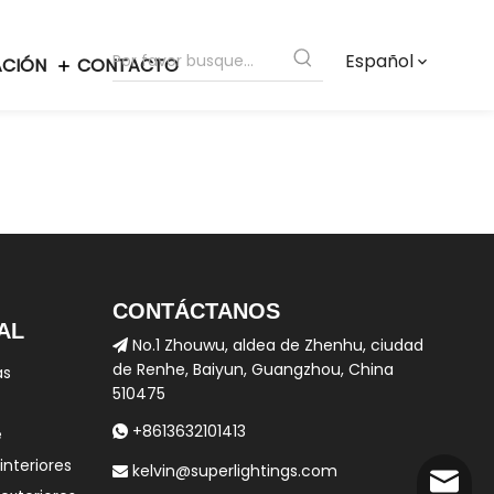
Español
ACIÓN
CONTACTO
CONTÁCTANOS
AL
No.1 Zhouwu, aldea de Zhenhu, ciudad

de Renhe, Baiyun, Guangzhou, China
as
510475
+8613632101413
e

interiores
kelvin@superlightings.com

kelvin@