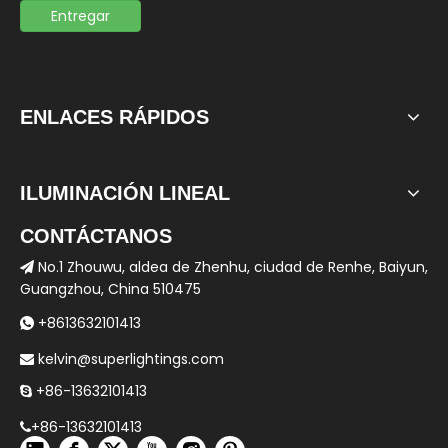
Entregar
ENLACES RÁPIDOS
ILUMINACIÓN LINEAL
CONTÁCTANOS
No.1 Zhouwu, aldea de Zhenhu, ciudad de Renhe, Baiyun,

Guangzhou, China 510475
+8613632101413

kelvin@superlightings.com

+86-13632101413

+86-13632101413
