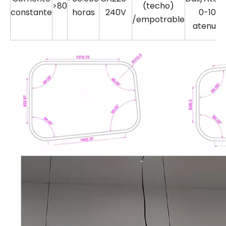
>80
(techo)
constante
horas
240V
0-10v/
/empotrable
atenua