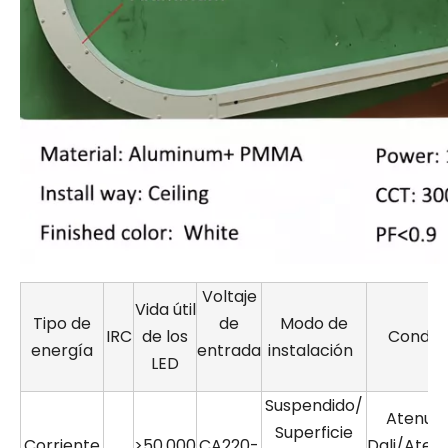
Voltaje
Vida útil
Tipo de
de
Modo de
IRC
de los
Conduc
energía
entrada
instalación
LED
Suspendido/
Atenua
Superficie
Corriente
>50.000
CA220-
Dali/Aten