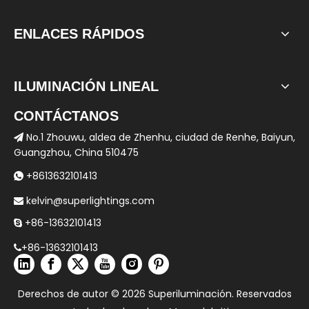
ENLACES RÁPIDOS
ILUMINACIÓN LINEAL
CONTÁCTANOS
No.1 Zhouwu, aldea de Zhenhu, ciudad de Renhe, Baiyun,

Guangzhou, China 510475
+8613632101413

kelvin@superlightings.com

+86-13632101413

+86-13632101413

Derechos de autor ©
2026
Superiluminación. Reservados