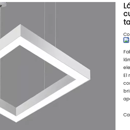
L
c
t
Co
Fab
lá
el
El 
co
br
ap
Ca