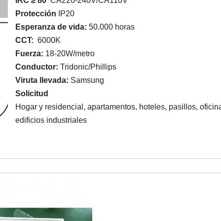
IRC ≥ 80
CA220-240V/CA110V
Protección
IP20
Esperanza de vida:
50.000 horas
CCT:
6000K
Fuerza:
18-20W/metro
Conductor:
Tridonic/Phillips
Viruta llevada:
Samsung
Solicitud
Hogar y residencial, apartamentos, hoteles, pasillos, ofici
edificios industriales