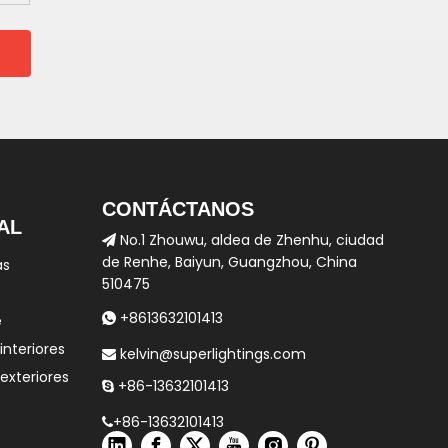
CONTÁCTANOS
AL
No.1 Zhouwu, aldea de Zhenhu, ciudad

de Renhe, Baiyun, Guangzhou, China
as
510475
+8613632101413
e

interiores
kelvin@superlightings.com

 exteriores
+86-13632101413

+86-13632101413
