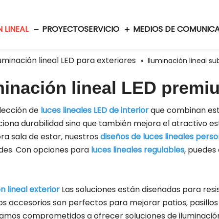
 LINEAL
PROYECTO
SERVICIO
MEDIOS DE COMUNIC
luminación lineal LED para exteriores
»
Iluminación lineal s
minación lineal LED premiu
lección de
luces lineales LED de interior
que combinan esti
iona durabilidad sino que también mejora el atractivo est
a sala de estar, nuestros
diseños de luces lineales pers
ades. Con opciones para
luces lineales regulables
, puedes 
n lineal exterior
Las soluciones están diseñadas para resi
os accesorios son perfectos para mejorar patios, pasillos
tamos comprometidos a ofrecer soluciones de iluminación