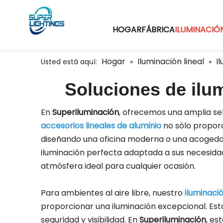
HOGAR
FÁBRICA
ILUMINACIÓN
Hogar
Iluminación lineal
I
Usted está aquí:
»
»
Soluciones de ilu
En
Superiluminación
, ofrecemos una amplia se
accesorios lineales de aluminio
no sólo proporc
diseñando una oficina moderna o una acogedor
iluminación perfecta adaptada a sus necesid
atmósfera ideal para cualquier ocasión.
Para ambientes al aire libre, nuestro
iluminació
proporcionar una iluminación excepcional. Est
seguridad y visibilidad. En
Superiluminación
, es