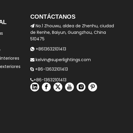
CONTÁCTANOS
AL
No.1 Zhouwu, aldea de Zhenhu, ciudad

de Renhe, Baiyun, Guangzhou, China
as
510475
+8613632101413
e

interiores
kelvin@superlightings.com

 exteriores
+86-13632101413

+86-13632101413
